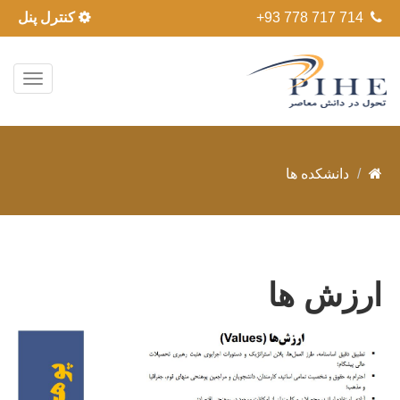
+93 778 717 714
کنترل پنل
دانشکده ها
ارزش ها