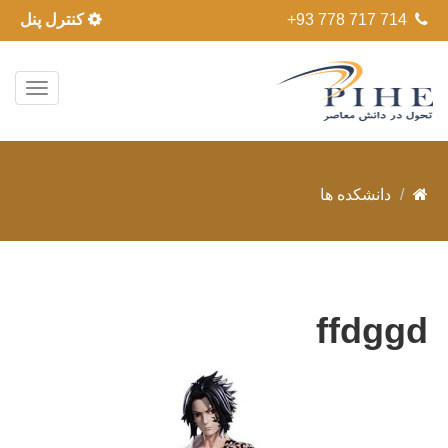
+93 778 717 714
کنترل پنل
دانشکده ها
ffdggd