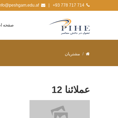
|
info@peshgam.edu.af
+93 778 717 714
صفحه ا
مشتریان
عملائنا 12