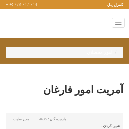
کنترل پنل
+93 778 717 714
امور محصلان
آمریت امور فارغان
بازدیده گان : 4635
مدیر سایت
شیر کردن :